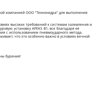
ной компанией ООО "Технонедра" для выполнения
овиях высоких требований к системам заземления и
буровую установку
APEKS
B
1, все благодаря её
ения с использованием пневмоударного метода,
кивает, что это особенно важно в условиях вечной
ны бурения!