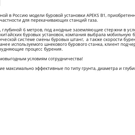
1
нной в Россию модели буровой установки
APEKS
В1, приобретен
 частности для перекачивающих станций газа.
 глубиной 6 метров, под анодные заземляющие стержни в усл
китайских буровых установок, компания выбрала мобильную 
ической системе смены буровых штанг,
а также скорости бур
нее используемого шнекового бурового станка, клиент подчер
трудняющие процесс бурения.
имовыгодным условиям сотрудничества!
ие максимально эффективные по типу грунта, диаметра и глуби