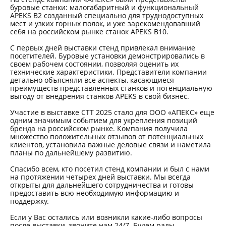
буровые станки: малогабаритный и функциональный
APEKS
B
2 созданный специально для труднодоступных
мест и узких горных полок, и уже зарекомендовавший
себя на российском рынке станок
APEKS
B
10.
С первых дней выставки стенд привлекал внимание
посетителей. Буровые установки демонстрировались в
своем рабочем состоянии, позволяя оценить их
технические характеристики. Представители компании
детально объясняли все аспекты, касающиеся
преимуществ представленных станков и потенциальную
выгоду от внедрения станков
APEKS
в свой бизнес.
Участие в выставке СТТ 2025 стало для ООО «АПЕКС» еще
одним значимым событием для укрепления позиций
бренда на российском рынке. Компания получила
множество положительных отзывов от потенциальных
клиентов, установила важные деловые связи и наметила
планы по дальнейшему развитию.
Спасибо всем, кто посетил стенд компании и был с нами
на протяжении четырех дней выставки. Мы всегда
открыты для дальнейшего сотрудничества и готовы
предоставить всю необходимую информацию и
поддержку.
Если у Вас остались или возникли какие-либо вопросы
после выставки, звоните нам 24/7. Будем рады