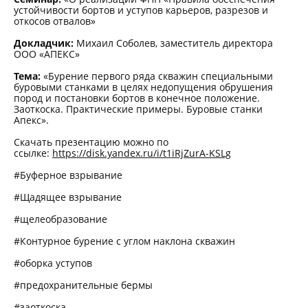
устойчивости бортов и уступов карьеров, разрезов и
откосов отвалов»
Докладчик:
Михаил Соболев, заместитель директора
ООО «АПЕКС»
Тема:
«Бурение первого ряда скважин специальными
буровыми станками в целях недопущения обрушения
пород и постановки бортов в конечное положение.
Заоткоска. Практические примеры. Буровые станки
Апекс».
Скачать презентацию можно по
ссылке:
https://disk.yandex.ru/i/t1iRjZurA-KSLg
#Буферное взрывание
#Щадящее взрывание
#щелеобразование
#Контурное бурение с углом наклона скважин
#оборка уступов
#предохранительные бермы
#заоткоска