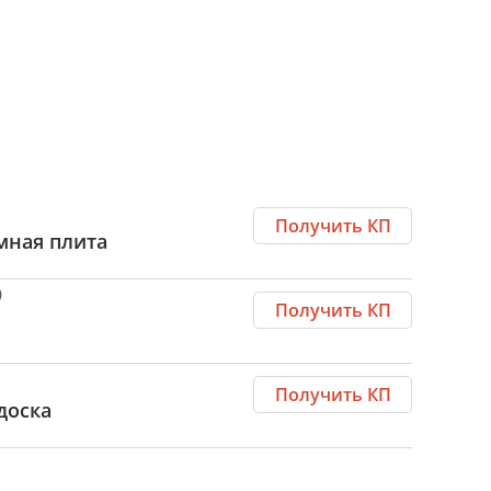
Получить КП
мная плита
9
Получить КП
Получить КП
доска