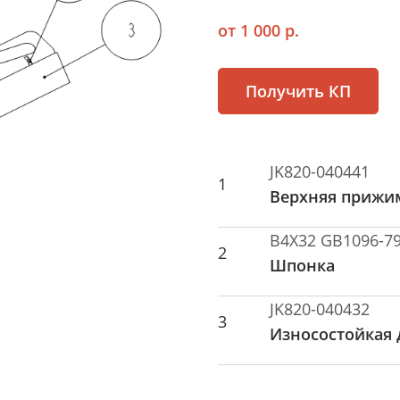
от 1 000 р.
Получить КП
JK820-040441
1
Верхняя прижи
B4X32 GB1096-7
2
Шпонка
JK820-040432
3
Износостойкая 